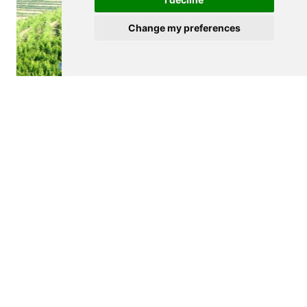
Change my preferences
$3,500,000
S. JOÃO DA PESQUEIRA
Farm
See details
<
>