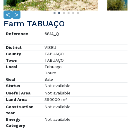
<
>
Farm TABUAÇO
Reference
6814_Q
District
VISEU
County
TABUAÇO
Town
TABUAÇO
Local
Tabuaço
Douro
Goal
Sale
Status
Not available
Useful Area
Not available
2
Land Area
390000 m
Construction
Not available
Year
Energy
Not available
Category