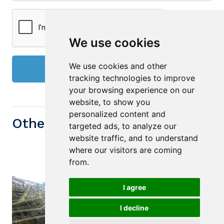
We use cookies
We use cookies and other
Send
tracking technologies to improve
your browsing experience on our
website, to show you
personalized content and
Other similiar Properties
targeted ads, to analyze our
website traffic, and to understand
where our visitors are coming
from.
I agree
I decline