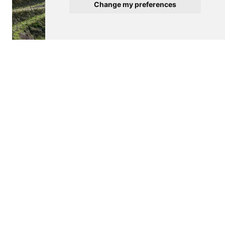
Change my preferences
$750,000
SABROSA
Agricultural land
See details