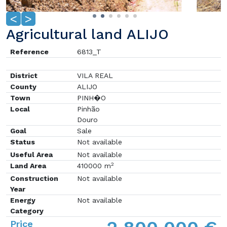
<
>
Agricultural land ALIJO
Reference
6813_T
District
VILA REAL
County
ALIJO
Town
PINH�O
Local
Pinhão
Douro
Goal
Sale
Status
Not available
Useful Area
Not available
2
Land Area
410000 m
Construction
Not available
Year
Energy
Not available
Category
Price